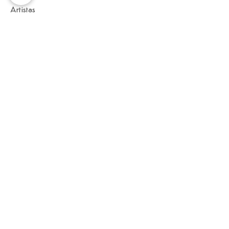
Artistas
Suirá
Seguir
manish choudhary
Seguir
Ver todos os Artistas (2)
Inscreva-se em nosso site
Increva-se