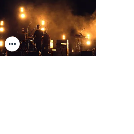
LISTA DE ESPERA
Preencha os dados a seguir para
receber mais informações sobre essa
mentoria, e entrar para a lista de
espera da próxima turma.