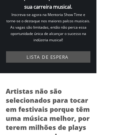
sua carreira musical.
Inscreva-se agora na Mentoria Show Time e
torne-se o destaque nos maiores palcos musicais.
As vagas são limitadas, então não perca essa
oportunidade única de alcançar o sucesso na
indústria musical!
LISTA DE ESPERA
Artistas não são
selecionados para tocar
em festivais porque têm
uma música melhor, por
terem milhões de plays