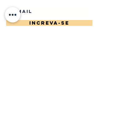
Increva-se
LET'S TALK
suira.art@gmail.com
TERMOS & CONDIÇÕES
| POLÍTICA DE
PRIVACIDADE | A ESCOLA