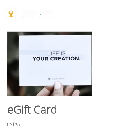
eGift Card
US$25